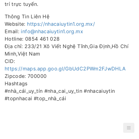
trí trực tuyến.
Thông Tin Liên Hệ
Website:
https://nhacaiuytin1.org.mx/
Email:
info@nhacaiuytin1.org.mx
Hotline: 0854 461 028
Địa chỉ: 233/21 Xô Viết Nghệ Tĩnh,Gia Định,Hồ Chí
Minh,Việt Nam
CID:
https://maps.app.goo.gl/GbUdC2PWm2FJwDHLA
Zipcode: 700000
Hashtags
#nhà_cái_uy_tín #nha_cai_uy_tin #nhacaiuytin
#topnhacai #top_nhà_cái