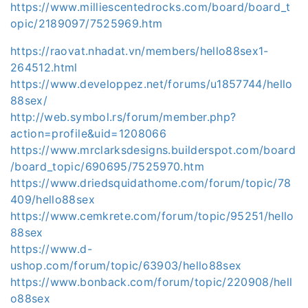
https://www.milliescentedrocks.com/board/board_t
opic/2189097/7525969.htm
https://raovat.nhadat.vn/members/hello88sex1-
264512.html
https://www.developpez.net/forums/u1857744/hello
88sex/
http://web.symbol.rs/forum/member.php?
action=profile&uid=1208066
https://www.mrclarksdesigns.builderspot.com/board
/board_topic/690695/7525970.htm
https://www.driedsquidathome.com/forum/topic/78
409/hello88sex
https://www.cemkrete.com/forum/topic/95251/hello
88sex
https://www.d-
ushop.com/forum/topic/63903/hello88sex
https://www.bonback.com/forum/topic/220908/hell
o88sex