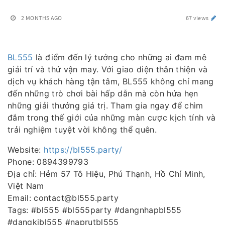
2 MONTHS AGO
67 views
BL555
là điểm đến lý tưởng cho những ai đam mê
giải trí và thử vận may. Với giao diện thân thiện và
dịch vụ khách hàng tận tâm, BL555 không chỉ mang
đến những trò chơi bài hấp dẫn mà còn hứa hẹn
những giải thưởng giá trị. Tham gia ngay để chìm
đắm trong thế giới của những màn cược kịch tính và
trải nghiệm tuyệt vời không thể quên.
Website:
https://bl555.party/
Phone: 0894399793
Địa chỉ: Hẻm 57 Tô Hiệu, Phú Thạnh, Hồ Chí Minh,
Việt Nam
Email: contact@bl555.party
Tags: #bl555 #bl555party #dangnhapbl555
#dangkibl555 #naprutbl555