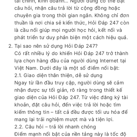
tài chính, kinh doanh… Người dùng có thể đặt
câu hỏi, nhận câu trả lời từ cộng đồng hoặc
chuyên gia trong thời gian ngắn. Không chỉ đơn
thuần là nơi chia sẻ kiến thức, Hỏi Đáp 247 còn
là cầu nối giúp mọi người học hỏi, kết nối và
phát triển tư duy phản biện một cách hiệu quả.
Tại sao nên sử dụng Hỏi Đáp 247?
Có rất nhiều lý do khiến Hỏi Đáp 247 trở thành
lựa chọn hàng đầu của người dùng Internet tại
Việt Nam. Dưới đây là một số điểm nổi bật:
2.1. Giao diện thân thiện, dễ sử dụng
Ngay từ lần đầu truy cập, người dùng sẽ cảm
nhận được sự tối giản, rõ ràng trong thiết kế
giao diện của Hỏi Đáp 247. Từ việc đăng ký tài
khoản, đặt câu hỏi, đến việc trả lời hoặc tìm
kiếm thông tin – tất cả đều được tối ưu hóa để
mang lại trải nghiệm mượt mà và tiện lợi.
2.2. Câu hỏi – trả lời nhanh chóng
Điểm mạnh nổi bật của nền tảng này là tốc độ