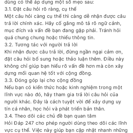
dùng có thể áp dụng một số mẹo sau:
3.1. Đặt câu hỏi rõ ràng, cụ thể
Một câu hỏi càng cụ thể thì càng dễ nhận được câu
trả lời chính xác. Hãy cố gắng mô tả rõ ngữ cảnh,
mục đích và vấn đề bạn đang gặp phải. Tránh hỏi
quá chung chung hoặc thiếu thông tin.
3.2. Tương tác với người trả lời
Khi nhận được câu trả lời, đừng ngần ngại cảm ơn,
đặt câu hỏi bổ sung hoặc thảo luận thêm. Điều này
không chỉ giúp bạn hiểu rõ vấn đề hơn mà còn xây
dựng mối quan hệ tốt với cộng đồng.
3.3. Đóng góp lại cho cộng đồng
Nếu bạn có kiến thức hoặc kinh nghiệm trong một
lĩnh vực nào đó, hãy tham gia trả lời câu hỏi của
người khác. Đây là cách tuyệt vời để xây dựng uy
tín cá nhân, học hỏi và phát triển bản thân.
3.4. Theo dõi các chủ đề bạn quan tâm
Hỏi Đáp 247 cho phép người dùng theo dõi các lĩnh
vực cụ thể. Việc này giúp bạn cập nhật nhanh những